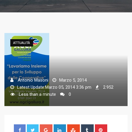
ATTUALITÀ
Antonio Masoni
Marzo 5, 2014
Latest Update:Marzo 05, 2014 3:36 pm
2.952
Less than a minute
0
G
L
S
T
P