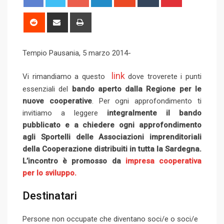
o
i
t
u
i
o
n
u
m
n
R
S
P
g
k
m
b
t
e
h
r
l
e
b
l
e
d
a
i
Tempio Pausania, 5 marzo 2014-
e
d
l
r
r
d
r
n
+
I
e
e
i
e
t
link
Vi rimandiamo a questo
dove troverete i punti
n
U
s
t
v
essenziali del
bando aperto dalla Regione per le
p
t
i
nuove cooperative
. Per ogni approfondimento ti
o
a
invitiamo a leggere
integralmente il bando
n
E
pubblicato e a chiedere ogni approfondimento
m
agli Sportelli delle Associazioni imprenditoriali
a
della Cooperazione distribuiti in tutta la Sardegna.
i
L’incontro è promosso da
impresa cooperativa
l
per lo sviluppo.
Destinatari
Persone non occupate che diventano soci/e o soci/e