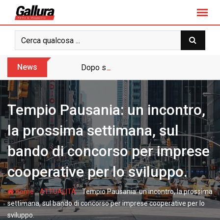
S
k
i
p
t
o
News
Dopo sette anni arriva l’assoluzione pie
c
o
n
Tempio Pausania: un incontro,
t
e
la prossima settimana, sul
n
bando di concorso per imprese
t
cooperative per lo sviluppo.
-
-
Home
ATTUALITÀ
Tempio Pausania: un incontro, la prossima
settimana, sul bando di concorso per imprese cooperative per lo
sviluppo.