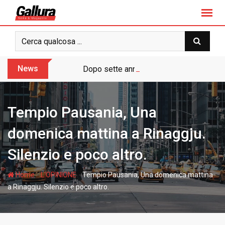
S
k
i
p
t
o
News
Dopo sette anni arriva l’assoluzione pie
c
o
n
Tempio Pausania, Una
t
e
domenica mattina a Rinaggju.
n
Silenzio e poco altro.
t
-
-
Home
L'OPINIONE
Tempio Pausania, Una domenica mattina
a Rinaggju. Silenzio e poco altro.