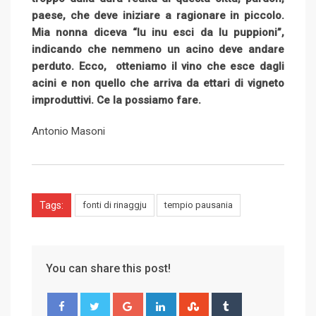
paese, che deve iniziare a ragionare in piccolo.
Mia nonna diceva “lu inu esci da lu puppioni”,
indicando che nemmeno un acino deve andare
perduto. Ecco, otteniamo il vino che esce dagli
acini e non quello che arriva da ettari di vigneto
improduttivi. Ce la possiamo fare.
Antonio Masoni
Tags:
fonti di rinaggju
tempio pausania
You can share this post!
G
L
S
T