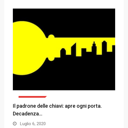
L'OPINIONE
…
Il padrone delle chiavi: apre ogni porta.
Ch
Decadenza…
Luglio 6, 2020