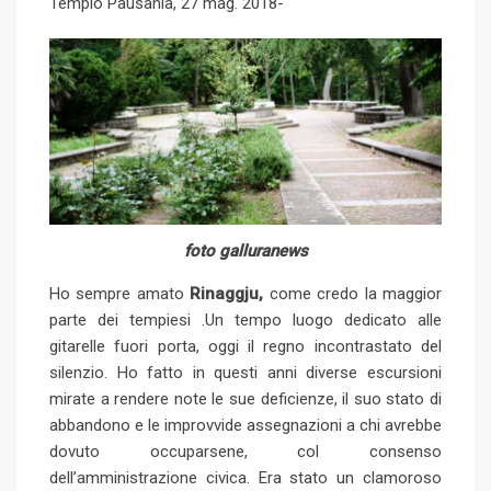
Tempio Pausania, 27 mag. 2018-
e
d
l
r
r
d
r
n
+
I
e
e
i
e
t
n
U
s
t
v
p
t
i
o
a
n
E
m
a
i
l
foto galluranews
Ho sempre amato
Rinaggju,
come credo la maggior
parte dei tempiesi .Un tempo luogo dedicato alle
gitarelle fuori porta, oggi il regno incontrastato del
silenzio. Ho fatto in questi anni diverse escursioni
mirate a rendere note le sue deficienze, il suo stato di
abbandono e le improvvide assegnazioni a chi avrebbe
dovuto occuparsene, col consenso
dell’amministrazione civica. Era stato un clamoroso