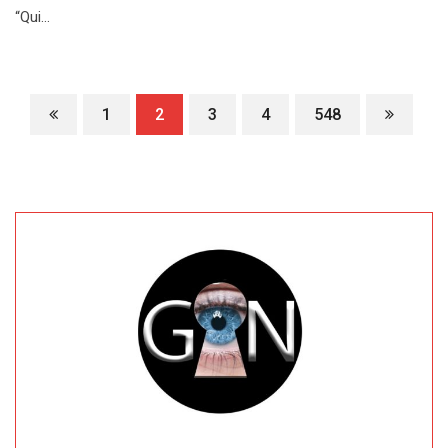
“Qui…
1
2
3
4
548