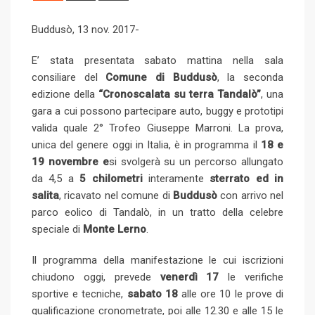
l
e
b
l
e
d
a
i
Buddusò, 13 nov. 2017-
e
d
l
r
r
d
r
n
+
I
e
e
i
e
t
E’ stata presentata sabato mattina nella sala
n
U
s
t
v
consiliare del
Comune di Buddusò
, la seconda
p
t
i
edizione della
“Cronoscalata su terra Tandalò”
, una
o
a
gara a cui possono partecipare auto, buggy e prototipi
n
E
valida quale 2° Trofeo Giuseppe Marroni. La prova,
m
unica del genere oggi in Italia, è in programma il
18 e
a
19 novembre e
si svolgerà su un percorso allungato
i
da 4,5 a
5 chilometri
interamente
sterrato ed in
l
salita
, ricavato nel comune di
Buddusò
con arrivo nel
parco eolico di Tandalò, in un tratto della celebre
speciale di
Monte Lerno
.
Il programma della manifestazione le cui iscrizioni
chiudono oggi, prevede
venerdì 17
le verifiche
sportive e tecniche,
sabato 18
alle ore 10 le prove di
qualificazione cronometrate, poi alle 12.30 e alle 15 le