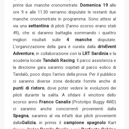
prime due manche cronometrate.
Domenica 19
alle
ore 9 e alle 11.30 verranno disputate le restanti due
manche cronometrate in programma. Sono attesi al
via una
settantina
di piloti (l’anno scorso erano stati
49), che si daranno battaglia sommando i quattro
migliori risultati sulle
4 manche
disputate.
L’organizzazione della gara è curata dalla
drivEvent
Adventure
, in collaborazione con la
LRT Sardinia
e la
scuderia locale
Tandalò Racing
. Il parco assistenza e
la direzione gara saranno ospitati al parco eolico di
Tandalò, poco dopo l’arrivo della prova. Per il pubblico
ci saranno diverse zone dedicate fornite anche di
punti di ristoro
, dove poter vedere le evoluzioni dei
piloti durante la salita. A sfidare il vincitore dello
scorso anno
Franco Canalis
(Prototipo Buggy 4WD)
ci saranno anche concorrenti provenienti dalla
Spagna
, saranno al via infatti due piloti provenienti
dalla
Galizia
, in primis il
campione spagnolo
Kart