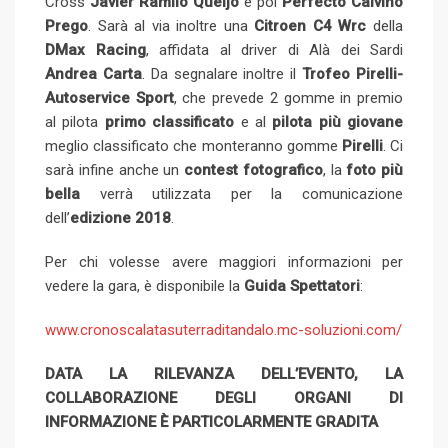
Cross
Javier Ramilo Queijo
e poi
Perfecto Calvino
Prego
. Sarà al via inoltre una
Citroen C4 Wrc
della
DMax Racing
, affidata al driver di Alà dei Sardi
Andrea Carta
. Da segnalare inoltre il
Trofeo Pirelli-
Autoservice Sport
, che prevede 2 gomme in premio
al pilota
primo classificato
e al
pilota più giovane
meglio classificato che monteranno gomme
Pirelli
. Ci
sarà infine anche un
contest fotografico
, la
foto più
bella
verrà utilizzata per la comunicazione
dell’
edizione 2018
.
Per chi volesse avere maggiori informazioni per
vedere la gara, è disponibile la
Guida Spettatori
:
www.cronoscalatasuterraditandalo.mc-soluzioni.com/
DATA LA RILEVANZA DELL’EVENTO, LA
COLLABORAZIONE DEGLI ORGANI DI
INFORMAZIONE È PARTICOLARMENTE GRADITA