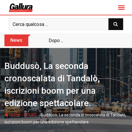
S
k
i
p
t
o
News
Dopo sette anni arriva l’assoluzione pie
c
o
n
Buddusò, La seconda
t
e
cronoscalata di Tandalò,
n
iscrizioni boom per una
t
edizione spettacolare.
-
-
Home
SPORT
Buddusò, La seconda cronoscalata di Tandalò,
iscrizioni boom per una edizione spettacolare.