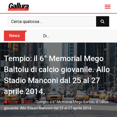
S
k
i
p
t
o
News
Dopo sette anni arriva l’assoluzione pie
c
o
n
Tempio: il 6° Memorial Mego
t
e
Baltolu di calcio giovanile. Allo
n
Stadio Manconi dal 25 al 27
t
aprile 2014.
-
-
Home
SPORT
Tempio: il 6° Memorial Mego Baltolu di calcio
giovanile. Allo Stadio Manconi dal 25 al 27 aprile 2014.