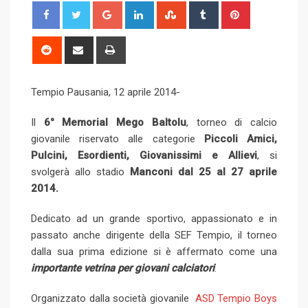
G
L
S
T
P
o
i
t
u
i
o
n
u
m
n
R
S
P
g
k
m
b
t
e
h
r
l
e
b
l
e
d
a
i
Tempio Pausania, 12 aprile 2014-
e
d
l
r
r
d
r
n
+
I
e
e
i
e
t
Il
6° Memorial Mego Baltolu
, torneo di calcio
n
U
s
t
v
giovanile riservato alle categorie
Piccoli Amici,
p
t
i
Pulcini, Esordienti, Giovanissimi e Allievi
, si
o
a
svolgerà allo stadio
Manconi dal 25 al 27 aprile
n
E
2014.
m
a
Dedicato ad un grande sportivo, appassionato e in
i
passato anche dirigente della SEF Tempio, il torneo
l
dalla sua prima edizione si è affermato come una
importante vetrina per giovani calciatori
.
Organizzato dalla società giovanile
ASD Tempio Boys