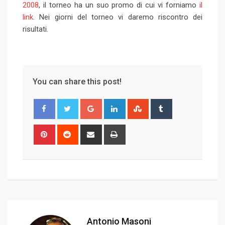
2008
, il torneo ha un suo promo di cui vi forniamo
il
link
. Nei giorni del torneo vi daremo riscontro dei
risultati.
You can share this post!
G
L
S
T
o
i
t
u
o
n
u
m
P
R
S
P
g
k
m
b
i
e
h
r
l
e
b
l
n
d
a
i
e
d
l
r
t
d
r
n
+
I
e
e
i
e
t
n
U
r
t
v
p
e
i
o
s
a
Antonio Masoni