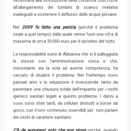
necessaria alla sostituzione della condotta così come
all’allargamento dei tombini di scarico rivelatisi
inadeguati a sostenere il deflusso delle acque piovane.
Nel
2009 fu fatta una perizia
(perché il problema
risale a quel tempo) dalla quale venne fuori una cifra di
massima di circa 30.000 euro per il ripristino del tutto.
Le responsabilità sono di Abbanoa che si è palleggiata
le stesse con l’amministrazione civica e che,
nonostante sia la sola ad averne competenza, ha
cercato di eludere il problema. Nel frattempo sono
passati anni e la situazione è inverosimile tanto da
paventare una chiusura totale dell’impianto per i rischi
igienico sanitari legati a questo problema. I danni a
cose sono stati tanti, da cellulari distrutti a borse da
gioco, con il loro contenuto, inservibili per non parlare
dei rischi di carattere sanitario
C’è da augurarsi solo che non piova
perché, quando