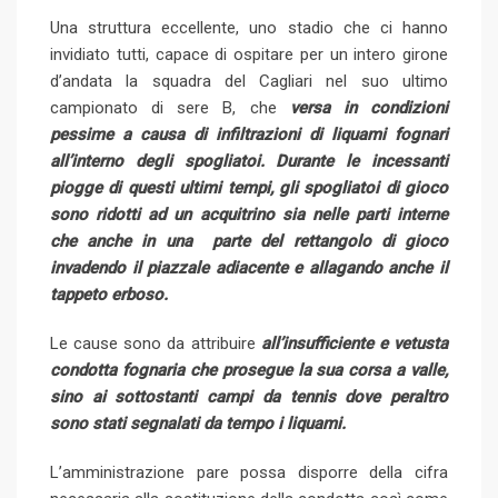
+
I
e
e
i
e
t
Una struttura eccellente, uno stadio che ci hanno
n
U
s
t
v
invidiato tutti, capace di ospitare per un intero girone
p
t
i
d’andata la squadra del Cagliari nel suo ultimo
o
a
campionato di sere B, che
versa in condizioni
n
E
pessime a causa di infiltrazioni di liquami fognari
m
all’interno degli spogliatoi. Durante le incessanti
a
piogge di questi ultimi tempi, gli spogliatoi di gioco
i
sono ridotti ad un acquitrino sia nelle parti interne
l
che anche in una parte del rettangolo di gioco
invadendo il piazzale adiacente e allagando anche il
tappeto erboso.
Le cause sono da attribuire
all’insufficiente e vetusta
condotta fognaria che prosegue la sua corsa a valle,
sino ai sottostanti campi da tennis dove peraltro
sono stati segnalati da tempo i liquami.
L’amministrazione pare possa disporre della cifra