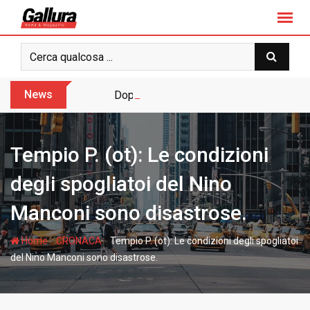
S
k
i
p
t
o
News
Dopo sette anni arriva l’assoluzione pie
c
o
n
Tempio P. (ot): Le condizioni
t
e
degli spogliatoi del Nino
n
Manconi sono disastrose.
t
-
-
Home
CRONACA
Tempio P. (ot): Le condizioni degli spogliatoi
del Nino Manconi sono disastrose.