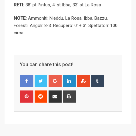
RETI:
38’ pt Pintus, 4’ st Ibba, 33’ st La Rosa
NOTE:
Ammoniti: Nieddu, La Rosa, Ibba, Bazzu,
Foresti. Angoli: 8-3. Recupero: 0′ + 3’. Spettatori: 100
circa.
You can share this post!
G
L
S
T
o
i
t
u
o
n
u
m
P
R
S
P
g
k
m
b
i
e
h
r
l
e
b
l
n
d
a
i
e
d
l
r
t
d
r
n
+
I
e
e
i
e
t
n
U
r
t
v