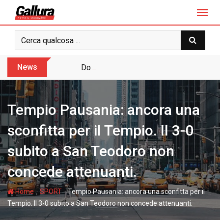
S
k
i
p
t
o
News
Dopo sette anni arriva l’assoluzione pie
c
o
n
Tempio Pausania: ancora una
t
e
sconfitta per il Tempio. Il 3-0
n
subito a San Teodoro non
t
concede attenuanti.
-
-
Home
SPORT
Tempio Pausania: ancora una sconfitta per il
Tempio. Il 3-0 subito a San Teodoro non concede attenuanti.