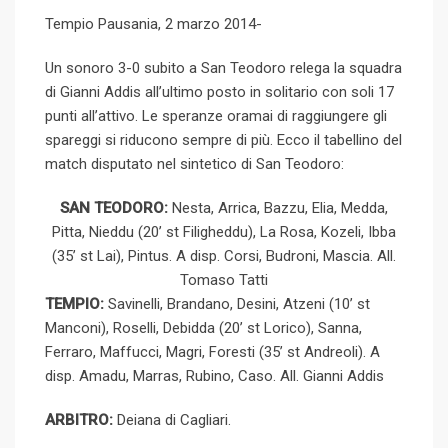
d
a
i
Tempio Pausania, 2 marzo 2014-
e
d
l
r
r
d
r
n
+
I
e
e
i
e
t
Un sonoro 3-0 subito a San Teodoro relega la squadra
n
U
s
t
v
di Gianni Addis all’ultimo posto in solitario con soli 17
p
t
i
punti all’attivo. Le speranze oramai di raggiungere gli
o
a
spareggi si riducono sempre di più. Ecco il tabellino del
n
E
match disputato nel sintetico di San Teodoro:
m
a
SAN TEODORO:
Nesta, Arrica, Bazzu, Elia, Medda,
i
Pitta, Nieddu (20’ st Filigheddu), La Rosa, Kozeli, Ibba
l
(35’ st Lai), Pintus. A disp. Corsi, Budroni, Mascia. All.
Tomaso Tatti
TEMPIO:
Savinelli, Brandano, Desini, Atzeni (10’ st
Manconi), Roselli, Debidda (20’ st Lorico), Sanna,
Ferraro, Maffucci, Magri, Foresti (35’ st Andreoli). A
disp. Amadu, Marras, Rubino, Caso. All. Gianni Addis
ARBITRO:
Deiana di Cagliari.