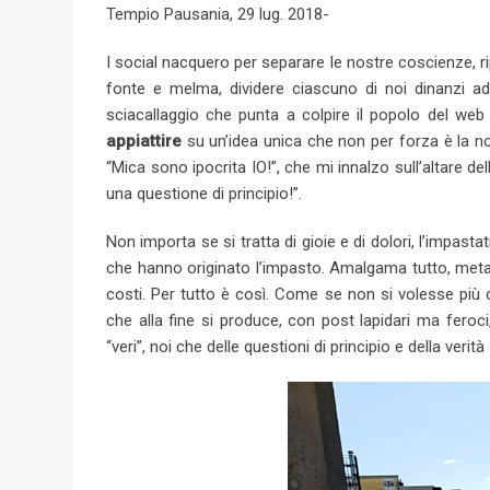
Tempio Pausania, 29 lug. 2018-
g
l
I social nacquero per separare le nostre coscienze, ri
e
fonte e melma, dividere ciascuno di noi dinanzi ad
+
sciacallaggio che punta a colpire il popolo del web 
appiattire
su un’idea unica che non per forza è la no
“Mica sono ipocrita IO!”, che mi innalzo sull’altare 
una questione di principio!”.
Non importa se si tratta di gioie e di dolori, l’impast
che hanno originato l’impasto. Amalgama tutto, metabo
costi. Per tutto è così. Come se non si volesse più d
che alla fine si produce, con post lapidari ma feroci
“veri”, noi che delle questioni di principio e della verit