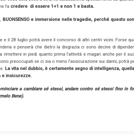
che fa
credere di essere 1+1 e non 1 e basta.
o,
BUONSENSO e immersione nelle tragedie, perché questo son
 il 28 luglio potrà avere il concorso di altri centri vicini. Forse q
vanderia e penserà che dietro la disgrazia ci sono decine di dipende
 rimettere in piedi quanto prima l’attività e magari anche per il su
 sono preoccupati se ci sia o meno l’assicurazione sui danni, potrà 
ne.
La vita nel dubbio, è certamente segno di intelligenza, quella
 e insicurezze.
inciare a cambiare sé stessi, andare contro sé stessi fino in fon
melo Bene).