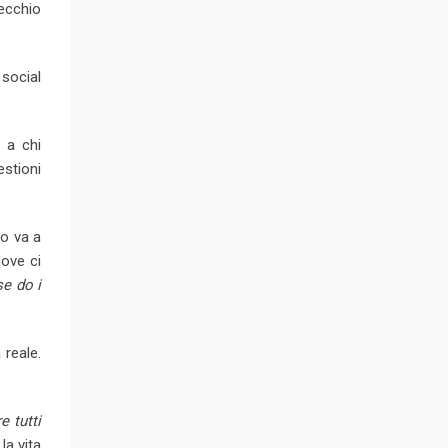
ecchio
 social
 a chi
estioni
to va a
dove ci
se do i
 reale.
e tutti
la vita