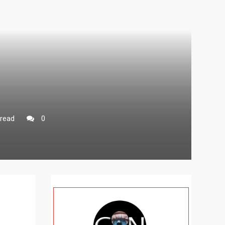
read
0