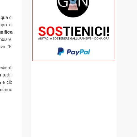
cqua di
ppo di
nifica
mbiare.
va. “E’
edienti
tutti i
a e ciò
o siamo