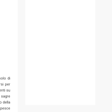
olo di
rsi per
enti su
e sagre
o della
l pesce