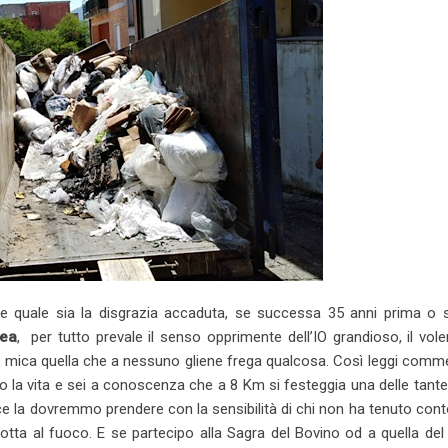
 quale sia la disgrazia accaduta, se successa 35 anni prima o s
gea
, per tutto prevale il senso opprimente dell’IO grandioso, il vole
a, mica quella che a nessuno gliene frega qualcosa. Così leggi comm
o la vita e sei a conoscenza che a 8 Km si festeggia una delle tant
 ce la dovremmo prendere con la sensibilità di chi non ha tenuto cont
tta al fuoco. E se partecipo alla Sagra del Bovino od a quella de