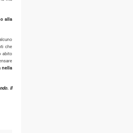
o alla
ualcuno
nti che
o abito
pensare
 nella
do. Il