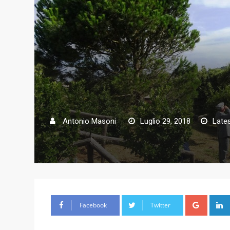
Antonio Masoni
Luglio 29, 2018
Late
G
Facebook
Twitter
o
o