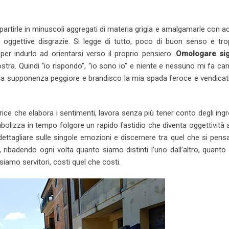
k
m
b
t
d
r
n
e
b
l
e
i
e
t
partirle in minuscoli aggregati di materia grigia e amalgamarle con a
d
l
r
r
t
v
 oggettive disgrazie. Si legge di tutto, poco di buon senso e tro
I
e
e
i
per indurlo ad orientarsi verso il proprio pensiero.
Omologare sig
n
U
s
a
stra. Quindi “io rispondo”, “io sono io” e niente e nessuno mi fa ca
p
t
E
della supponenza peggiore e brandisco la mia spada feroce e vendicati
o
m
n
a
i
atrice che elabora i sentimenti, lavora senza più tener conto degli ingr
l
lizza in tempo folgore un rapido fastidio che diventa oggettività a 
ettagliare sulle singole emozioni e discernere tra quel che si pens
, ribadendo ogni volta quanto siamo distinti l’uno dall’altro, quant
à siamo servitori, costi quel che costi.