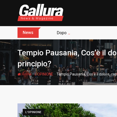
S
k
i
p
t
News
Dopo sette anni arriva l’assoluz
o
c
o
Tempio Pausania, Cos’è il dolo
n
t
principio?
e
n
-
-
Home
L'OPINIONE
Tempio Pausania, Cos’è il dolore, cosa 
t
L'OPINIONE