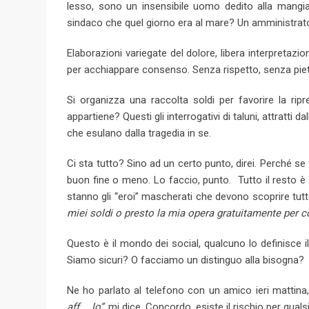
lesso, sono un insensibile uomo dedito alla mangi
sindaco che quel giorno era al mare? Un amministrator
Elaborazioni variegate del dolore, libera interpretaz
per acchiappare consenso. Senza rispetto, senza pi
Si organizza una raccolta soldi per favorire la ri
appartiene? Questi gli interrogativi di taluni, attratti
che esulano dalla tragedia in se.
Ci sta tutto? Sino ad un certo punto, direi. Perché 
buon fine o meno. Lo faccio, punto. Tutto il resto è 
stanno gli “eroi” mascherati che devono scoprire tutto
miei soldi o presto la mia opera gratuitamente per co
Questo è il mondo dei social, qualcuno lo definisce i
Siamo sicuri? O facciamo un distinguo alla bisogna?
Ne ho parlato al telefono con un amico ieri mattina
aff…..lo”,
mi dice. Concordo, esiste il rischio per qual