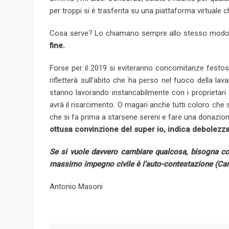
per troppi si è trasferita su una piattaforma virtuale 
Cosa serve? Lo chiamano sempre allo stesso mod
fine.
Forse per il 2019 si eviteranno concomitanze festose e
rifletterà sull’abito che ha perso nel fuoco della la
stanno lavorando instancabilmente con i proprietari a
avrà il risarcimento. O magari anche tutti coloro che
che si fa prima a starsene sereni e fare una donazio
ottusa convinzione del super io, indica debolezza
Se si vuole davvero cambiare qualcosa, bisogna com
massimo impegno civile è l’auto-contestazione (
Car
Antonio Masoni