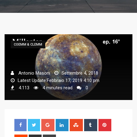
COEMM & CLEMM
Antonio Masoni
Settembre 4, 2018
Latest Update:Febbraio 17, 2019 4:10 pm
4.113
4 minutes read
0
G
L
S
T
P
o
i
t
u
i