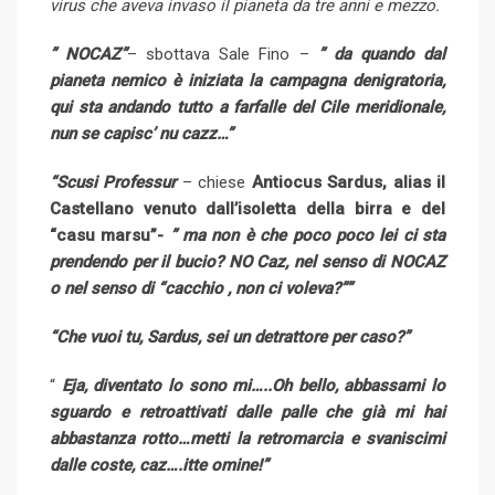
virus che aveva invaso il pianeta da tre anni e mezzo.
” NOCAZ”
– sbottava Sale Fino –
” da quando dal
pianeta nemico è iniziata la campagna denigratoria,
qui sta andando tutto a farfalle del Cile meridionale,
nun se capisc’ nu cazz…”
“Scusi Professur
– chiese
Antiocus Sardus, alias il
Castellano venuto dall’isoletta della birra e del
“casu marsu”-
” ma non è che poco poco lei ci sta
prendendo per il bucio? NO Caz, nel senso di NOCAZ
o nel senso di “cacchio , non ci voleva?””
“Che vuoi tu, Sardus, sei un detrattore per caso?”
“
Eja, diventato lo sono mi…..Oh bello, abbassami lo
sguardo e retroattivati dalle palle che già mi hai
abbastanza rotto…metti la retromarcia e svaniscimi
dalle coste, caz….itte omine!”