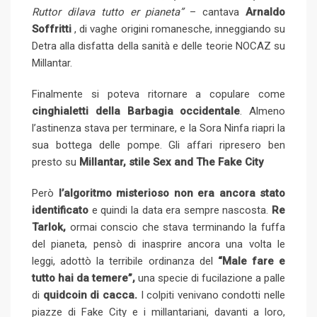
Ruttor dilava tutto er pianeta”
– cantava
Arnaldo
Soffritti
, di vaghe origini romanesche, inneggiando su
Detra alla disfatta della sanità e delle teorie NOCAZ su
Millantar.
Finalmente si poteva ritornare a copulare come
cinghialetti della Barbagia occidentale
. Almeno
l’astinenza stava per terminare, e la Sora Ninfa riapri la
sua bottega delle pompe. Gli affari ripresero ben
presto su
Millantar, stile Sex and The Fake City
Però
l’algoritmo misterioso non era ancora stato
identificato
e quindi la data era sempre nascosta.
Re
Tarlok,
ormai conscio che stava terminando la fuffa
del pianeta, pensò di inasprire ancora una volta le
leggi, adottò la terribile ordinanza del
“Male fare e
tutto hai da temere”,
una specie di fucilazione a palle
di
quidcoin di cacca.
I colpiti venivano condotti nelle
piazze di Fake City e i millantariani, davanti a loro,