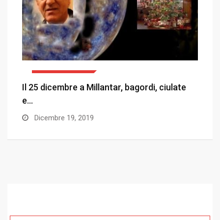
COEMM & CLEMM
la
Il 25 dicembre a Millantar, bagordi, ciulate
D
e…
Dicembre 19, 2019