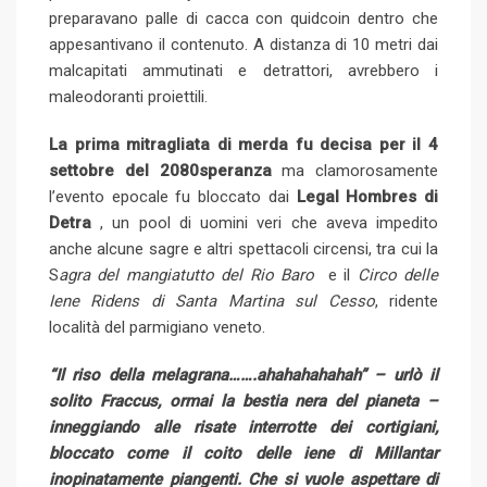
preparavano palle di cacca con quidcoin dentro che
appesantivano il contenuto. A distanza di 10 metri dai
malcapitati ammutinati e detrattori, avrebbero i
maleodoranti proiettili.
La prima mitragliata di merda fu decisa per il 4
settobre del 2080speranza
ma clamorosamente
l’evento epocale fu bloccato dai
Legal Hombres di
Detra
, un pool di uomini veri che aveva impedito
anche alcune sagre e altri spettacoli circensi, tra cui la
S
agra del mangiatutto del Rio Baro
e il
Circo delle
Iene Ridens di Santa Martina sul Cesso
, ridente
località del parmigiano veneto.
“Il riso della melagrana…….ahahahahahah” – urlò il
solito Fraccus, ormai la bestia nera del pianeta –
inneggiando alle risate interrotte dei cortigiani,
bloccato come il coito delle iene di Millantar
inopinatamente piangenti. Che si vuole aspettare di