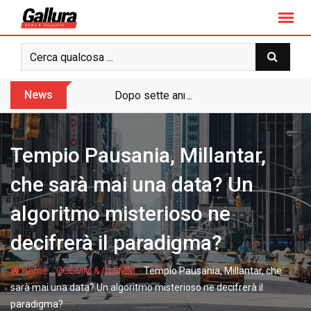
S
k
i
p
t
o
News
Dopo sette anni arriva l’assoluzione pie
c
o
n
Tempio Pausania, Millantar,
t
e
che sarà mai una data? Un
n
algoritmo misterioso ne
t
decifrerà il paradigma?
-
-
Home
COEMM & CLEMM
Tempio Pausania, Millantar, che
sarà mai una data? Un algoritmo misterioso ne decifrerà il
paradigma?