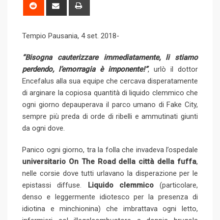
o
n
u
m
n
R
S
P
g
k
m
b
t
e
h
r
l
e
b
l
e
d
a
i
Tempio Pausania, 4 set. 2018-
e
d
l
r
r
d
r
n
+
I
e
e
i
e
t
“Bisogna cauterizzare immediatamente, li stiamo
n
U
s
t
v
perdendo, l’emorragia è imponente!”
, urlò il dottor
p
t
i
Encefalus alla sua equipe che cercava disperatamente
o
a
di arginare la copiosa quantità di liquido clemmico che
n
E
ogni giorno depauperava il parco umano di Fake City,
m
sempre più preda di orde di ribelli e ammutinati giunti
a
da ogni dove.
i
l
Panico ogni giorno, tra la folla che invadeva l’ospedale
universitario On The Road della città della fuffa
,
nelle corsie dove tutti urlavano la disperazione per le
epistassi diffuse.
Liquido clemmico
(particolare,
denso e leggermente idiotesco per la presenza di
idiotina e minchionina) che imbrattava ogni letto,