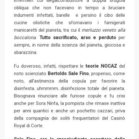
infermieri col illegalcombustore a doppia brugola
obliqua che non facevano in tempo a bruciare
indumenti infettati, barelle e persino il cibo delle
cucine olistiche che sfornavano i famigerati
manicaretti del pianeta, tra cui il
merluzzo veneto alla
boccalona
.
Tutto sacrificato, arso e perduto
per
sempre, in nome della scienza del pianeta, giocosa e
sbarazzina.
Fu doveroso, infatti, rispettare le
teorie NOCAZ
del
noto scienziato
Bertoldo Sale Fino
, propenso, come
noto, all’astinenza della copula per favorire la
disinfesta…uhmmmm…disinfezione totale del pianeta.
Bisognava rinunciare alle furiose copule e fu crisi
anche per Sora Ninfa, la pompista che rimase inattiva
per anni quantici e anche un pochetto cazzari, priva
della compagnia dei soliti frequentatori del Casinò
Royal di Corte.