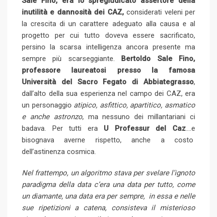
Sale Fino, era lo spregiudicato assertore della
inutilità e dannosità dei CAZ,
considerati veleni per
la crescita di un carattere adeguato alla causa e al
progetto per cui tutto doveva essere sacrificato,
persino la scarsa intelligenza ancora presente ma
sempre più scarseggiante.
Bertoldo Sale Fino,
professore laureatosi presso la famosa
Università del Sacro Fegato di Abbiategrasso
,
dall’alto della sua esperienza nel campo dei CAZ, era
un personaggio
atipico, asfittico, apartitico, asmatico
e anche astronzo
, ma nessuno dei millantariani ci
badava. Per tutti era
U Professur del Caz
….e
bisognava averne rispetto, anche a costo
dell’astinenza cosmica.
Nel frattempo, un algoritmo stava per svelare l’ignoto
paradigma della data c’era una data per tutto, come
un diamante, una data era per sempre, in essa e nelle
sue ripetizioni a catena, consisteva il misterioso