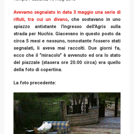
d
r
n
+
I
e
e
i
e
t
Avevamo segnalato in data 3 maggio una serie di
n
U
s
t
v
rifiuti, tra cui un divano
, che sostavano in uno
p
t
i
spiazzo antistante l’ingresso dell’Agris sulla
o
a
strada per Nuchis. Giacevano in questo posto da
n
E
circa 5 mesi e nessuno, nonostante fossero stati
m
segnalati, li aveva mai raccolti. Due giorni fa,
a
ecco che il “miracolo” è avvenuto ed ora lo stato
i
del piazzale (stasera ore 20.00 circa) era quello
l
della foto di copertina.
La foto precedente: