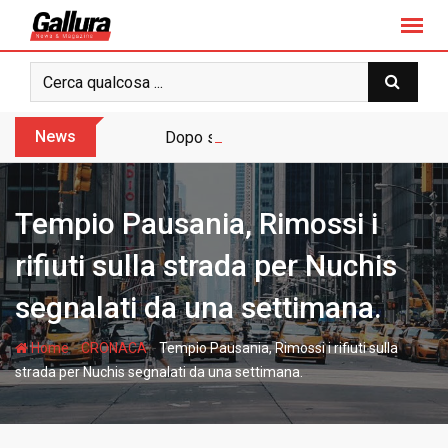
S
k
i
p
t
o
News
Dopo sette anni arriva l’assoluzione pie
c
o
n
Tempio Pausania, Rimossi i
t
e
rifiuti sulla strada per Nuchis
n
segnalati da una settimana.
t
-
-
Home
CRONACA
Tempio Pausania, Rimossi i rifiuti sulla
strada per Nuchis segnalati da una settimana.