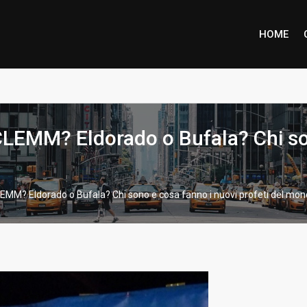
HOME
ione piena per Marco Inzaino
EMM? Eldorado o Bufala? Chi son
M? Eldorado o Bufala? Chi sono e cosa fanno i nuovi profeti del mond