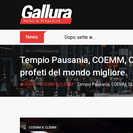
S
k
i
p
t
News
Dopo sette anni arriva l’assoluz
o
c
o
Tempio Pausania, COEMM, CL
n
t
profeti del mondo migliore.
e
n
-
-
Home
COEMM & CLEMM
Tempio Pausania, COEMM, CLEM
t
COEMM & CLEMM