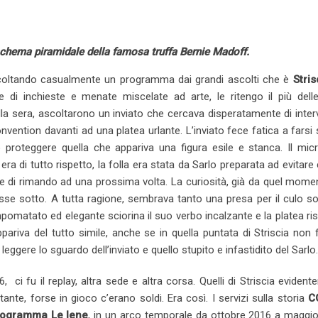
e
b
l
e
i
e
t
d
l
r
r
t
v
I
e
e
i
schema piramidale della famosa truffa Bernie Madoff.
n
U
s
a
 ascoltando casualmente un programma dai grandi ascolti che è
Stris
p
t
E
di inchieste e menate miscelate ad arte, le ritengo il più delle
o
m
la sera, ascoltarono un inviato che cercava disperatamente di inter
n
a
vention davanti ad una platea urlante. L’inviato fece fatica a farsi
i
 proteggere quella che appariva una figura esile e stanca. Il mic
l
 era di tutto rispetto, la folla era stata da Sarlo preparata ad evitare 
 e di rimando ad una prossima volta. La curiosità, già da quel mome
sse sotto. A tutta ragione, sembrava tanto una presa per il culo s
mpomatato ed elegante sciorina il suo verbo incalzante e la platea r
ariva del tutto simile, anche se in quella puntata di Striscia non
ggere lo sguardo dell’inviato e quello stupito e infastidito del Sarlo.
 fu il replay, altra sede e altra corsa. Quelli di Striscia eviden
te, forse in gioco c’erano soldi. Era così. I servizi sulla storia
C
rogramma Le Iene
, in un arco temporale da ottobre 2016 a maggio