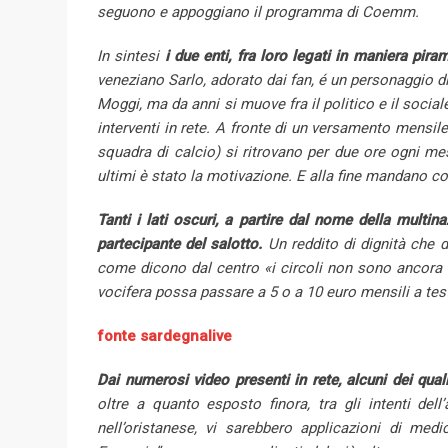
seguono e appoggiano il programma di Coemm.
In sintesi
i due enti, fra loro legati in maniera pira
veneziano Sarlo, adorato dai fan, é un personaggio d
Moggi, ma da anni si muove fra il politico e il soci
interventi in rete. A fronte di un versamento mensil
squadra di calcio) si ritrovano per due ore ogni me
ultimi è stato la motivazione. E alla fine mandano co
Tanti i lati oscuri, a partire dal nome della mult
partecipante del salotto.
Un reddito di dignità che
come dicono dal centro «i
circoli
non sono ancora tu
vocifera possa passare a 5 o a 10 euro mensili a tes
fonte sardegnalive
Dai numerosi video presenti in rete, alcuni dei qual
oltre a quanto esposto finora, tra gli intenti del
nell’oristanese, vi sarebbero applicazioni di medic