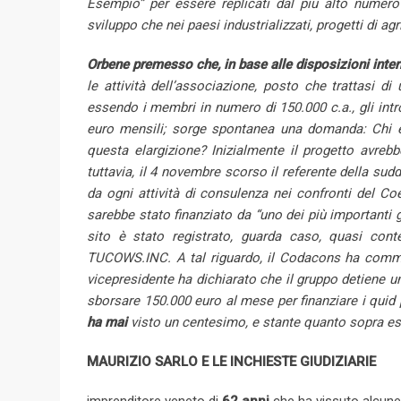
Esempio” per essere replicati dal più alto numero 
sviluppo che nei paesi industrializzati, progetti di a
Orbene premesso che, in base alle disposizioni inter
le attività dell’associazione, posto che trattasi d
essendo i membri in numero di 150.000 c.a., gli intr
euro mensili; sorge spontanea una domanda: Chi el
questa elargizione? Inizialmente il progetto avre
tuttavia, il 4 novembre scorso il referente della sud
da ogni attività di consulenza nei confronti del C
sarebbe stato finanziato da “uno dei più importanti 
sito è stato registrato, guarda caso, quasi co
TUCOWS.INC. A tal riguardo, il Codacons ha commi
vicepresidente ha dichiarato che il gruppo detiene 
sborsare 150.000 euro al mese per finanziare i quid
ha mai
visto un centesimo, e stante quanto sopra esp
MAURIZIO SARLO E LE INCHIESTE GIUDIZIARIE