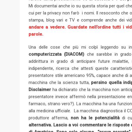
Mi documentai anche io su questa storia per quel che 
cui per la privacy non farò i nomi. Il resoconto che 
stampa, blog vari e TV e comprende anche dei vid
andare a vedere. Guardate nell’ordine tutti i v
parole.
Una delle cose che più mi colpì leggendo su int
computerizzata (DIACOM)
che sarebbe in grado di
addirittura in grado di anticipare future malatti
indipendente, ricerca che attesti queste caratteris
presentatore stile americano 95%, capace anche di ant
macchina che la scienza tutta,
persino quella ind
Disclaimer
ha dichiarato che la macchina non anticip
presentatore invece affermò nella presentazione en
farmaco, strano vero?). La macchina ha una funzione
alla medicina ufficiale. La macchina diagnostica il 
produttore afferma,
non ha le potenzialità
di cu
alternativa.
Lascio a voi commentare le risposte da