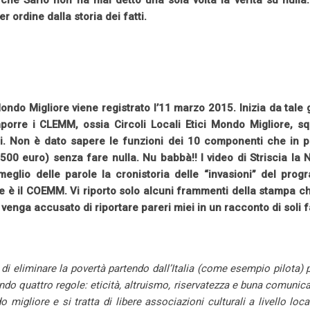
he Sarlo non ha mai detto una sola volta la verità su nulla.
 ordine dalla storia dei fatti.
do Migliore viene registrato l’11 marzo 2015. Inizia da tale 
mporre i CLEMM, ossia Circoli Locali Etici Mondo Migliore, s
i. Non è dato sapere le funzioni dei 10 componenti che in p
0 euro) senza fare nulla. Nu babbà!! I video di Striscia la N
meglio delle parole la cronistoria delle “invasioni” del pro
he è il COEMM. Vi riporto solo alcuni frammenti della stampa ch
nga accusato di riportare pareri miei in un racconto di soli fa
i eliminare la povertà partendo dall’Italia (come esempio pilota) 
do quattro regole: eticità, altruismo, riservatezza e buna comunic
o migliore e si tratta di libere associazioni culturali a livello loc