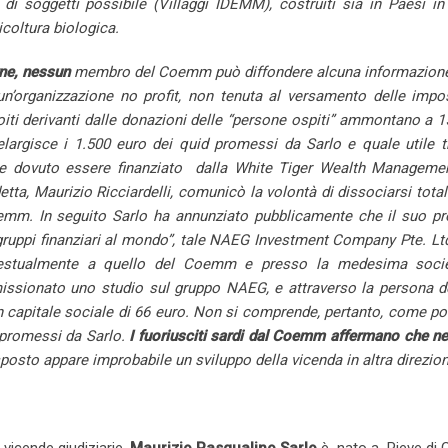
di soggetti possibile (Villaggi IDEMM), costruiti sia in Paesi in 
gricoltura biologica.
ne,
nessun
membro del Coemm può diffondere alcuna informazione
i un’organizzazione no profit, non tenuta al versamento delle imp
oiti derivanti dalle donazioni delle “persone ospiti” ammontano a 
argisce i 1.500 euro dei quid promessi da Sarlo e quale utile t
bbe dovuto essere finanziato dalla White Tiger Wealth Managemen
detta, Maurizio Ricciardelli, comunicò la volontà di dissociarsi tot
oemm. In seguito Sarlo ha annunziato pubblicamente che il suo pr
gruppi finanziari al mondo”, tale NAEG Investment Company Pte. Ltd
ntestualmente a quello del Coemm e presso la medesima socie
ssionato uno studio sul gruppo NAEG, e attraverso la persona d
un capitale sociale di 66 euro. Non si comprende, pertanto, come p
 promessi da Sarlo.
I fuoriusciti sardi dal Coemm affermano
che n
osto appare improbabile un sviluppo della vicenda in altra direzion