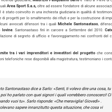
vicende giudiziarie,
Maurizio Pasqualino Sarlo
è nato a Pieve di 
quali
Area Sport S.a.s,
oltre ad essere fondatore di alcune associaz
1 è stato coinvolto in una inchiesta giudiziaria in qualità di testimon
e di progetti per lo smaltimento dei rifiuti e per la costruzione di impi
lcuni avvocati difensori tra i quali
Michele Santonastaso
, difens
 Iovine
. Santonastaso finì in carcere a Settembre del 2010.
Cate
elazione di segreto di ufficio e favoreggiamento nei confronti del c
amite tra i vari imprenditori e investitori del progetto
che cons
i telefoniche rese disponibili alla magistratura, testimoniano i conta
cato Santonastaso dice a Sarlo: «Senti, ti volevo dire una cosa, tu
oi ho parlato con quei signori i quali vorrebbero conoscerci! Ci
uando vuoi tu». Sarlo risponde: «Che meraviglia! Giovedì» .
olevano sapere innanzitutto questa situazione, che cosa vi