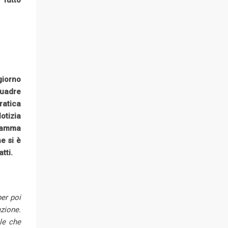
 Tutto
giorno
quadre
ratica
otizia
gramma
e si è
tti.
per poi
azione.
ale che