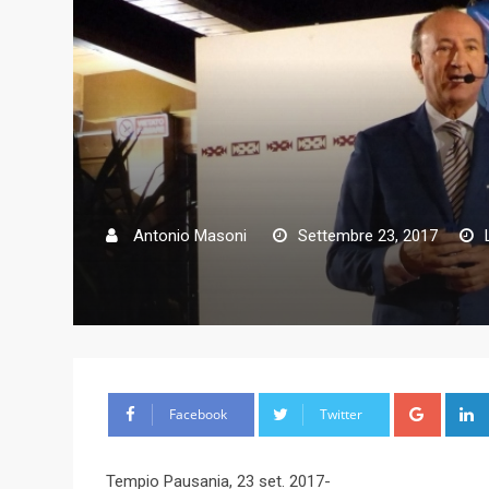
Antonio Masoni
Settembre 23, 2017
G
Facebook
Twitter
o
o
Tempio Pausania, 23 set. 2017-
g