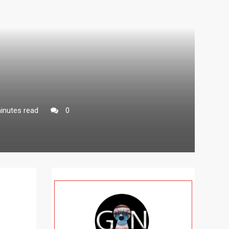
inutes read
0