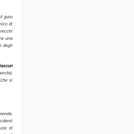
il guru
mico di
arecchi
ome una
o degli
iascun
erché,
(che si
prende,
identi
sole di