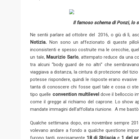
l
e
+
Il famoso schema di Ponzi, lo 
Ne sentii parlare ad ottobre del 2016, o giù di lì,
Notizia.
Non sono un affezionato di queste pillole 
inconsistenti e spesso costruite ma le orecchie, quel
un tale,
Maurizio Sarlo
, attempato reduce da una con
tra alcuni “body guard de no altri” che sembravano
viaggiava a distanza, la cintura di protezione del tizio
potesse rispondere, quindi le risposte erano evasive
tanta di conoscere chi fosse quel tale e cosa ci ste
tipo quelle
convention multilevel
dove il belloccio i
come il gregge al richiamo del caprone. Lo show app
mandate immagini dell’affollata riunione. A me bastò le
Qualche settimana dopo, era novembre sempre 2016, ci
volevano andare a fondo a qualche questione importan
furono tanti, precisamente
18 di Striscia
e
1 del p