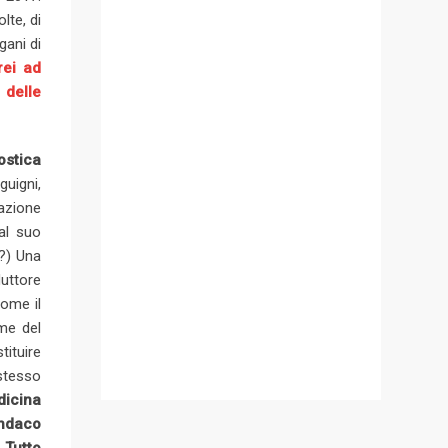
lte, di
gani di
rei ad
 delle
stica
uigni,
azione
al suo
o?) Una
uttore
come il
me del
tituire
 stesso
icina
indaco