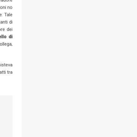
Cadore
ioni no
e. Tale
anti di
ore dei
llo di
ollega,
isteva
tti tra