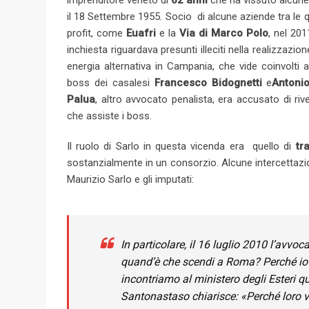
imprenditore veneto di
62 anni
che ha vissuto alcune 
il 18 Settembre 1955. Socio di alcune aziende tra le 
profit, come
Euafri
e la
Via di Marco Polo
, nel 201
inchiesta riguardava presunti illeciti nella realizzazion
energia alternativa in Campania, che vide coinvolti a
boss dei casalesi
Francesco Bidognetti
e
Antonio
Palua
, altro avvocato penalista, era accusato di riv
che assiste i boss.
Il ruolo di Sarlo in questa vicenda era quello di
tr
sostanzialmente in un consorzio. Alcune intercettazion
Maurizio Sarlo e gli imputati:
In particolare, il 16 luglio 2010 l’avvo
quand’è che scendi a Roma? Perché io p
incontriamo al ministero degli Esteri q
Santonastaso chiarisce: «Perché loro v