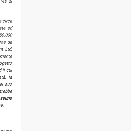
via di
 circa
oste ed
150.000
rae da
t Ltd,
almente
ogetto
 il cui
tà; la
el suo
otrebbe
essuno
e.