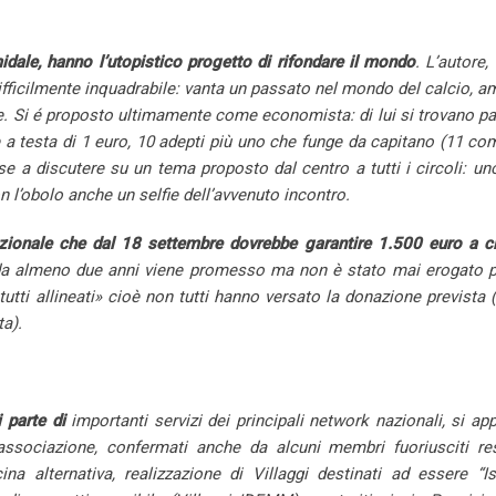
midale, hanno l’utopistico progetto di rifondare il mondo
. L’autore, 
ifficilmente inquadrabile: vanta un passato nel mondo del calcio, a
ale. Si é proposto ultimamente come economista: di lui si trovano p
e a testa di 1 euro, 10 adepti più uno che funge da capitano (11 c
se a discutere su un tema proposto dal centro a tutti i
circoli
: un
n l’obolo anche un selfie dell’avvenuto incontro.
inazionale che dal 18 settembre dovrebbe garantire 1.500 euro a c
 da almeno due anni viene promesso ma non è stato mai erogato p
tti allineati» cioè non tutti hanno versato la donazione prevista 
ta).
i parte di
importanti servizi dei principali network nazionali, si ap
l’associazione, confermati anche da alcuni membri fuoriusciti res
ina alternativa, realizzazione di Villaggi destinati ad essere “I