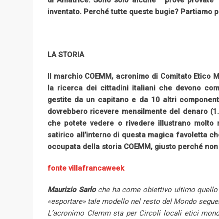
di Amatrice. Sono solo alcune “prove provate” c
inventato. Perché tutte queste bugie? Partiamo per
LA STORIA
Il marchio COEMM, acronimo di Comitato Etico Mon
la ricerca dei cittadini italiani che devono co
gestite da un capitano e da 10 altri component
dovrebbero ricevere mensilmente del denaro (1.50
che potete vedere o rivedere illustrano molto 
satirico all’interno di questa magica favoletta c
occupata della storia COEMM, giusto perché non ve
fonte villafrancaweek
Maurizio Sarlo
che ha come obiettivo ultimo quello d
«esportare» tale modello nel resto del Mondo seguen
L’acronimo
Clemm
sta per
Circoli
locali etici mond