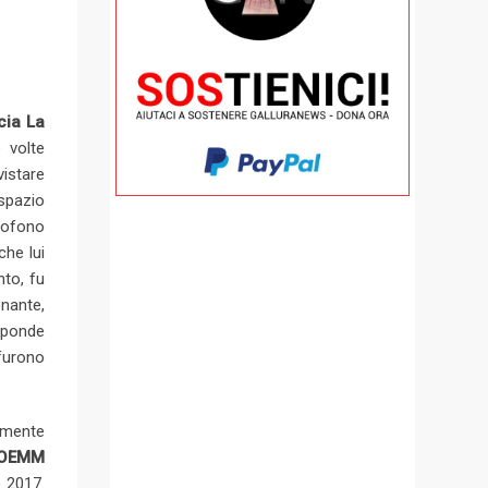
cia La
 volte
vistare
 spazio
rofono
che lui
nto, fu
onante,
isponde
 furono
temente
OEMM
 2017.