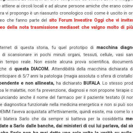
attiene ai circoli locali e ad alcune persone amiche che erano coinvo
ora vi propongo è un riassunto cronologico così come è uscito in or
eo che fanno parte del
sito Forum Investire Oggi che vi invite
ideo della nota trasmissione mediaset che valgno molto di più
ernet di questa storia, fu quel prototipo di
macchina diagno
 scansionare in pochi minuti organi, tessuti, cellule, vasi sang
e, in tempo reale. Non esiste alcuna prova scientifica, document
tiche di
questa DIACOM.
Attendibilità della macchina dichiarata d
icipare di 5/7 anni la patologia (magia assoluta o sfera di cristall
ipendente e non allineata,
ha dichiarato
BUFALA
. Lo stesso prod
a le malattie, non fa prevenzione, diagnosi e non propone terapie 
unciando anche il nome del farmaco per il paziente testato (il no
 diagnostica funzionale nella medicina energetica e non si può sos
COEMM l’aveva acquistata affettivamente, quindi esiste, ma come lo
i blatera Sarlo che da sempre si batteva per la cosiddetta
med
te a Sarlo dalle banche, dai ministeri di cui lui parlava, dal s