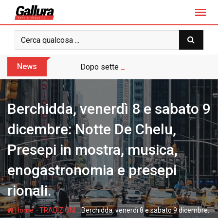
S
k
i
p
t
o
News
Dopo sette anni arriva l’assoluzione pie
c
o
n
Berchidda, venerdì 8 e sabato 9
t
e
dicembre: Notte De Chelu,
n
Presepi in mostra, musica,
t
enogastronomia e presepi
rionali.
-
-
Home
TRADIZIONI
Berchidda, venerdì 8 e sabato 9 dicembre: