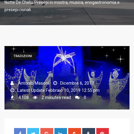
Notte De Chelu, Presepi in mostra, musica, enogastronomia e
presepi rionali.
TRADIZIONI
Antonio Masoni
Dicembre 6, 2017
Latest Update:Febbraio 10, 2019 12:55 pm
4.108
2 minutes read
0
G
L
S
T
P