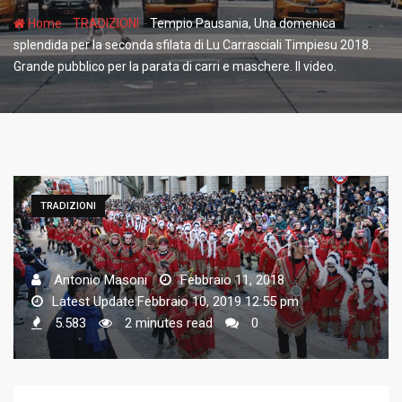
-
-
Home
TRADIZIONI
Tempio Pausania, Una domenica
splendida per la seconda sfilata di Lu Carrasciali Timpiesu 2018.
Grande pubblico per la parata di carri e maschere. Il video.
TRADIZIONI
Antonio Masoni
Febbraio 11, 2018
Latest Update:Febbraio 10, 2019 12:55 pm
5.583
2 minutes read
0