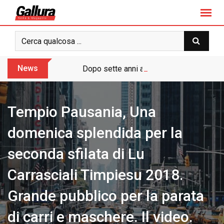
S
k
i
p
t
o
News
Dopo sette anni arriva l’assoluzione pie
c
o
n
Tempio Pausania, Una
t
e
domenica splendida per la
n
seconda sfilata di Lu
t
Carrasciali Timpiesu 2018.
Grande pubblico per la parata
di carri e maschere. Il video.