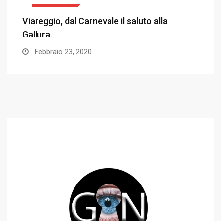
TRADIZIONI
Viareggio, dal Carnevale il saluto alla
T
Gallura.
d
Febbraio 23, 2020