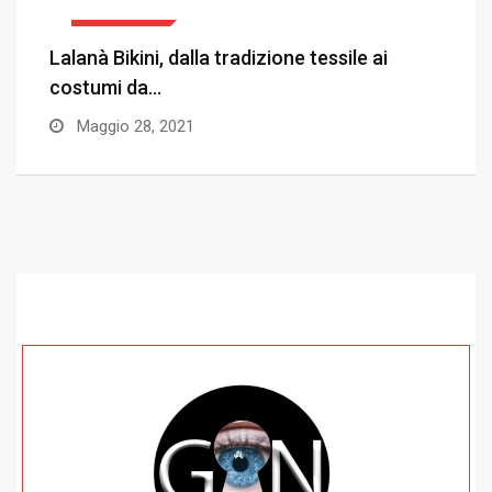
TRADIZIONI
Viareggio, dal Carnevale il saluto alla
Gallura.
Febbraio 23, 2020