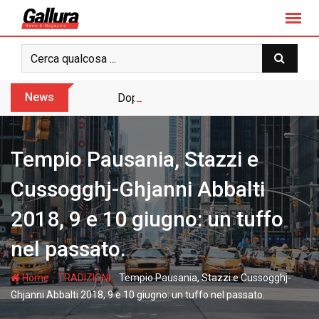
S
k
i
p
t
o
News
Dopo sette anni arriva l’assoluzione pie
c
o
n
Tempio Pausania, Stazzi e
t
e
Cussogghj-Ghjanni Abbalti
n
2018, 9 e 10 giugno: un tuffo
t
nel passato.
-
-
Home
TRADIZIONI
Tempio Pausania, Stazzi e Cussogghj-
Ghjanni Abbalti 2018, 9 e 10 giugno: un tuffo nel passato.