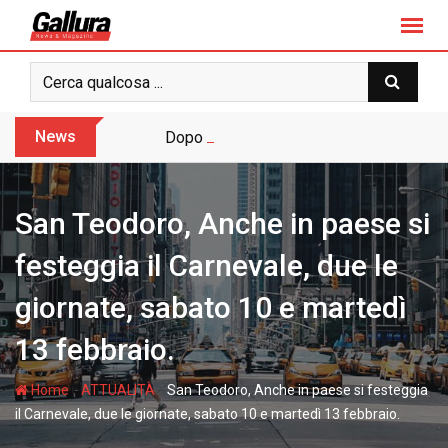
S
k
i
p
t
o
News
Dopo sette anni arriva l’assoluzione pie
c
o
n
San Teodoro, Anche in paese si
t
e
festeggia il Carnevale, due le
n
giornate, sabato 10 e martedì
t
13 febbraio.
-
-
Home
ATTUALITÀ
San Teodoro, Anche in paese si festeggia
il Carnevale, due le giornate, sabato 10 e martedì 13 febbraio.