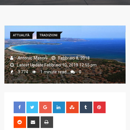
ATTUALITÀ
TRADIZIONI
Antonio Masoni
Febbraio 8, 2018
Latest Update:Febbraio 10, 2019 12:55 pm
3.774
1 minute read
0
G
L
S
T
P
o
i
t
u
i
o
n
u
m
n
R
S
P
g
k
m
b
t
e
h
r