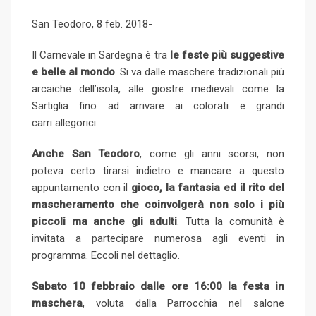
l
e
b
l
e
d
a
i
San Teodoro, 8 feb. 2018-
e
d
l
r
r
d
r
n
+
I
e
e
i
e
t
Il Carnevale in Sardegna è tra
le feste più suggestive
n
U
s
t
v
e belle al mondo
. Si va dalle maschere tradizionali più
p
t
i
arcaiche dell’isola, alle giostre medievali come la
o
a
Sartiglia fino ad arrivare ai colorati e grandi
n
E
carri allegorici.
m
a
Anche San Teodoro
, come gli anni scorsi, non
i
poteva certo tirarsi indietro e mancare a questo
l
appuntamento con il
gioco, la fantasia ed il rito del
mascheramento che coinvolgerà non solo i più
piccoli ma anche gli adulti
. Tutta la comunità è
invitata a partecipare numerosa agli eventi in
programma. Eccoli nel dettaglio.
Sabato 10 febbraio dalle ore 16:00 la festa in
maschera
, voluta dalla Parrocchia nel salone