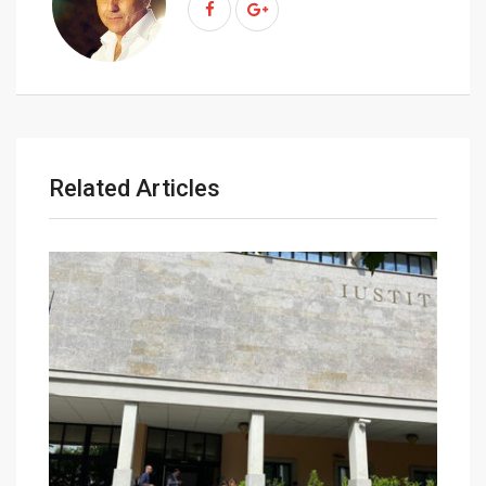
m
a
i
l
Related Articles