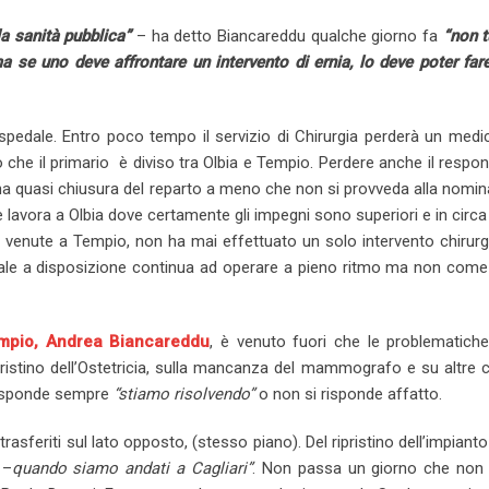
la sanità pubblica”
– ha detto Biancareddu qualche giorno fa
“non t
 se uno deve affrontare un intervento di ernia, lo deve poter fare
ospedale. Entro poco tempo il servizio di Chirurgia perderà un med
 che il primario è diviso tra Olbia e Tempio. Perdere anche il respon
a quasi chiusura del reparto a meno che non si provveda alla nomin
 e lavora a Olbia dove certamente gli impegni sono superiori e in circa
e venute a Tempio, non ha mai effettuato un solo intervento chirur
sonale a disposizione continua ad operare a pieno ritmo ma non com
Tempio, Andrea Biancareddu
, è venuto fuori che le problematich
ipristino dell’Ostetricia, sulla mancanza del mammografo e su altre cr
 risponde sempre
“stiamo risolvendo”
o non si risponde affatto.
 trasferiti sul lato opposto, (stesso piano). Del ripristino dell’impiant
 –
quando siamo andati a Cagliari”
. Non passa un giorno che non 