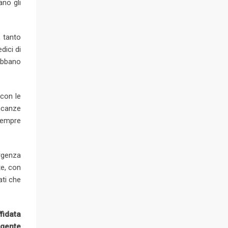
no gli
, tanto
dici di
ebbano
 con le
ncanze
sempre
ergenza
te, con
ati che
fidata
 gente