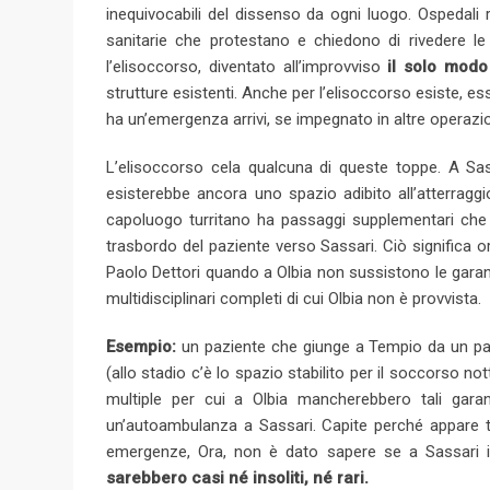
inequivocabili del dissenso da ogni luogo. Ospedali r
sanitarie che protestano e chiedono di rivedere le 
l’elisoccorso, diventato all’improvviso
il solo modo
strutture esistenti. Anche per l’elisoccorso esiste, e
ha un’emergenza arrivi, se impegnato in altre operazio
L’elisoccorso cela qualcuna di queste toppe. A Sass
esisterebbe ancora uno spazio adibito all’atterraggio
capoluogo turritano ha passaggi supplementari che 
trasbordo del paziente verso Sassari. Ciò significa 
Paolo Dettori quando a Olbia non sussistono le garanz
multidisciplinari completi di cui Olbia non è provvista.
Esempio:
un paziente che giunge a Tempio da un paes
(allo stadio c’è lo spazio stabilito per il soccorso n
multiple per cui a Olbia mancherebbero tali gara
un’autoambulanza a Sassari. Capite perché appare 
emergenze, Ora, non è dato sapere se a Sassari il
sarebbero casi né insoliti, né rari.