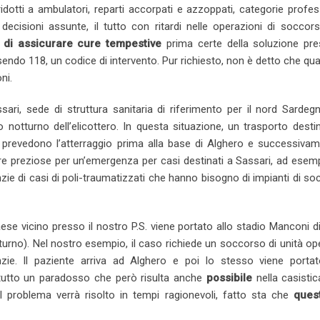
idotti a ambulatori, reparti accorpati e azzoppati, categorie profes
n
U
s
a
decisioni assunte, il tutto con ritardi nelle operazioni di socco
p
t
E
 di assicurare cure tempestive
prima certe della soluzione pre
o
m
ssendo 118, un codice di intervento. Pur richiesto, non è detto che qu
n
a
ni.
i
l
ari, sede di struttura sanitaria di riferimento per il nord Sarde
 notturno dell’elicottero. In questa situazione, un trasporto desti
prevedono l’atterraggio prima alla base di Alghero e successivame
ore preziose per un’emergenza per casi destinati a Sassari, ad esem
ie di casi di poli-traumatizzati che hanno bisogno di impianti di s
e vicino presso il nostro P.S. viene portato allo stadio Manconi d
otturno). Nel nostro esempio, il caso richiede un soccorso di unità op
nzie. Il paziente arriva ad Alghero e poi lo stesso viene porta
tutto un paradosso che però risulta anche
possibile
nella casistic
 problema verrà risolto in tempi ragionevoli, fatto sta che
ques