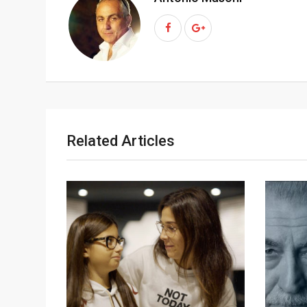
p
t
o
n
Related Articles