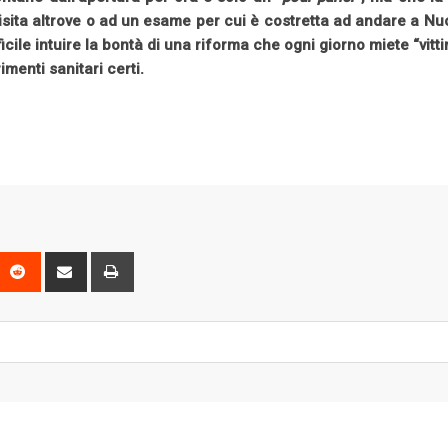
isita altrove o ad un esame per cui è costretta ad andare a Nuo
icile intuire la bontà di una riforma che ogni giorno miete “vitti
imenti sanitari certi.
P
R
S
P
e
h
r
d
a
i
d
r
n
i
e
t
t
v
i
a