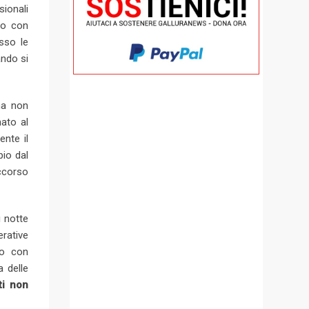
sionali
rso con
sso le
ando si
gna non
nato al
nte il
pio dal
occorso
i notte
erative
to con
a delle
ti non