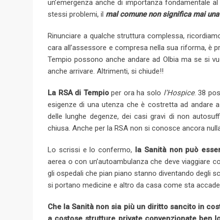
un’emergenza anche di importanza fondamentale al P
stessi problemi, il
mal comune non significa mai una
Rinunciare a qualche struttura complessa, ricordiam
cara all’assessore e compresa nella sua riforma, è pr
Tempio possono anche andare ad Olbia ma se si vuol
anche arrivare. Altrimenti, si chiude!!
La RSA di Tempio
per ora ha solo
l’Hospice
. 38 po
esigenze di una utenza che è costretta ad andare 
delle lunghe degenze, dei casi gravi di non autosu
chiusa. Anche per la RSA non si conosce ancora nulla
Lo scrissi e lo confermo,
la Sanità non può esse
aerea o con un’autoambulanza che deve viaggiare con
gli ospedali che pian piano stanno diventando degli sch
si portano medicine e altro da casa come sta accade
Che la Sanità non sia più un diritto sancito in co
a costose strutture private convenzionate ben l