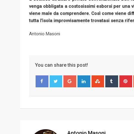
venga obbligata a costosissimi esborsi per una v
viene male da comprendere.
Così come viene diff
tutta l’isola improvvisamente trovatasi senza rifer
Antonio Masoni
You can share this post!
G
L
S
T
o
i
t
u
i
Facebook
Twitter
o
n
u
m
n
g
k
m
b
t
l
e
b
l
e
e
d
l
r
r
+
I
e
e
n
U
s
Antonio Masoni