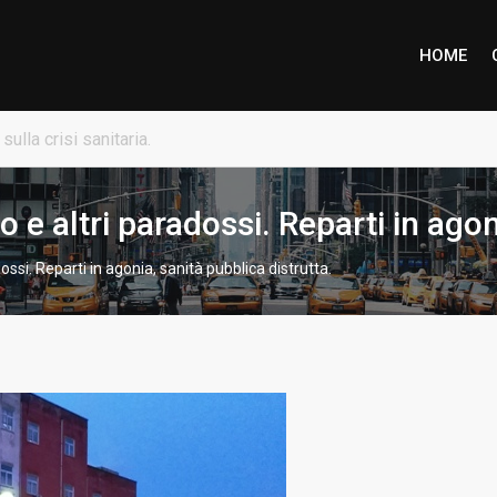
HOME
ione piena per Marco Inzaino
e altri paradossi. Reparti in agoni
ssi. Reparti in agonia, sanità pubblica distrutta.