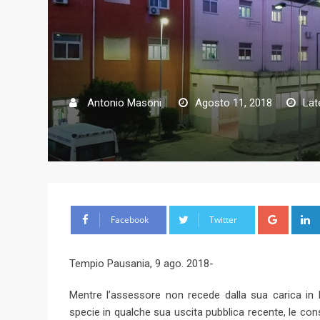
Antonio Masoni
Agosto 11, 2018
Lat
G
Facebook
Twitter
o
o
Tempio Pausania, 9 ago. 2018-
g
l
Mentre l’assessore non recede dalla sua carica in R
e
specie in qualche sua uscita pubblica recente, le con
+