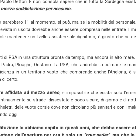
aolo Dettori. E non consola sapere che in tutta la Sardegna esista
 mezza soddisfazione per nessuno.
o sarebbero 11 al momento, si può, ma se la mobilità del personale
evista in uscita dovrebbe anche essere compresa nelle entrate. I me
e mantenere un livello assistenziale dignitoso, è giusto che ne d
sti di RSA in una struttura pronta da tempo, ma ancora in alto mare,
a Padru, Ploaghe, Oristano. La RSA, che andrebbe a colmare le ma
fficienza in un territorio vasto che comprende anche l’Anglona, è 
 di certo.
re affidata ad mezzo aereo
, è impossibile che esista solo l’em
tinuamente su strade dissestate e poco sicure, di giorno e di not
eletri, delle vuote corsie dove non circolano più sanitari e con i mal
ndo oggi.
stituzione lo abbiamo capito in questi anni, che debba essere af
ontane dall’apertura per ora è solo un
“pour parler”
, ma che la