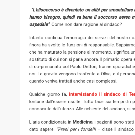
“L’elisoccorso è diventato un alibi per smantellare 
hanno bisogno, quindi va bene il soccorso aereo ma
ospedale”
. Come non dare ragione al sindaco?
Intanto continua l’emorragia dei servizi del nostro 
finora ha svolto le funzioni di responsabile. Sappiamo
che ha maturato la pensione al momento, significa un
sostituto di cui non si parla ancora. Il primario opera
di co-primariato col Paolo Dettori, tranne sporadich
noi. Le gravità vengono trasferite a Olbia, e il per
quando veniva trattati anche casi complessi.
Qualche giorno fa,
intervistando il sindaco di 
lontane dall’essere risolte. Tutto tace sui tempi di r
conosciute dall’utenza. Alle richieste del sindaco, si
L’aria condizionata in
Medicina
: i pazienti sono stati
dato sapere.
“Presi per i fondelli
– disse il sindaco