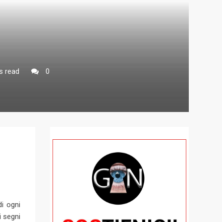
s read
0
di ogni
i segni