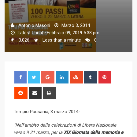
Antonio Masoni
Marzo 3, 2014
Latest Update:Febbraio 09, 2019 5:38 pm
3.026
Less than a minute
0
G
L
S
T
P
o
i
t
u
i
o
n
u
m
n
R
S
P
g
k
m
b
t
e
h
r
l
e
b
l
e
d
a
i
Tempio Pausania, 3 marzo 2014-
e
d
l
r
r
d
r
n
+
I
e
e
i
e
t
“Nell’ambito delle celebrazioni di Libera Nazionale
n
U
s
t
v
verso il 21 marzo, per la
XIX Giornata della memoria e
p
t
i