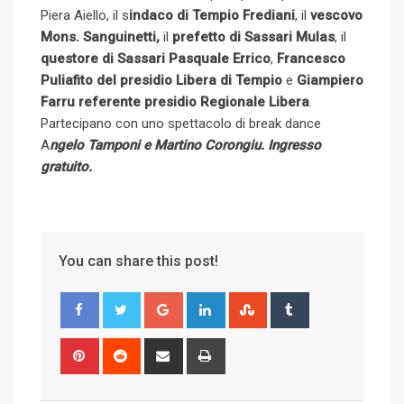
Piera Aiello, il s
indaco di Tempio Frediani
, il
vescovo
Mons. Sanguinetti,
il
prefetto di Sassari Mulas
, il
questore di Sassari Pasquale Errico
,
Francesco
Puliafito del presidio Libera di Tempio
e
Giampiero
Farru referente presidio Regionale Libera
.
Partecipano con uno spettacolo di break dance
A
ngelo Tamponi e Martino Corongiu. Ingresso
gratuito.
You can share this post!
G
L
S
T
o
i
t
u
o
n
u
m
P
R
S
P
g
k
m
b
i
e
h
r
l
e
b
l
n
d
a
i