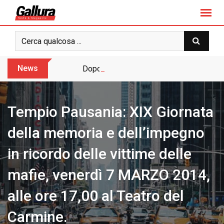
S
k
i
p
t
o
News
Dopo sette anni arriva l’assoluzione pie
c
o
n
Tempio Pausania: XIX Giornata
t
e
della memoria e dell’impegno
n
in ricordo delle vittime delle
t
mafie, venerdì 7 MARZO 2014,
alle ore 17,00 al Teatro del
Carmine.