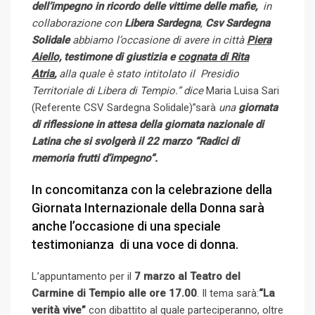
dell’impegno in ricordo delle vittime delle mafie,
in
o
a
collaborazione con
Libera Sardegna
,
Csv Sardegna
n
E
Solidale
abbiamo l’occasione di avere in città
Piera
m
Aiello,
testimone di giustizia e
cognata di Rita
a
Atria
,
alla quale è stato intitolato il Presidio
i
Territoriale di Libera di Tempio.” dice
Maria Luisa Sari
l
(Referente CSV Sardegna Solidale)”sarà
una
giornata
di riflessione in attesa della giornata nazionale di
Latina che si svolgerà il 22 marzo “Radici di
memoria frutti d’impegno”.
In concomitanza con la celebrazione della
Giornata Internazionale della Donna sarà
anche l’occasione di una speciale
testimonianza di una voce di donna.
L’appuntamento per il
7 marzo al Teatro del
Carmine di Tempio alle ore 17.00
. Il tema sarà:
“La
verità vive”
con dibattito al quale parteciperanno, oltre