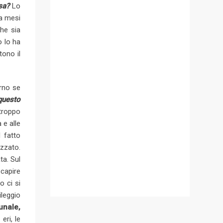
sa?
Lo
da mesi
che sia
o lo ha
tono il
erno se
 questo
 troppo
 e alle
l fatto
izzato.
ta. Sul
 capire
o ci si
ileggio
unale,
ri, le