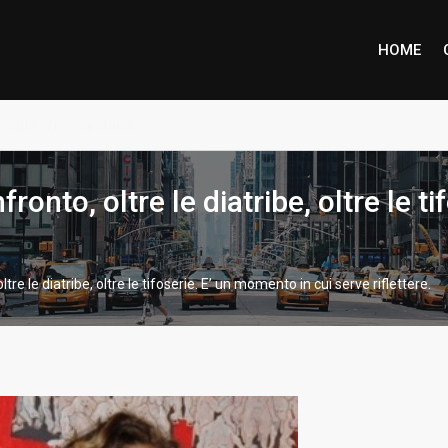
HOME
ione piena per Marco Inzaino
ronto, oltre le diatribe, oltre le t
tre le diatribe, oltre le tifoserie. E’ un momento in cui serve riflettere.