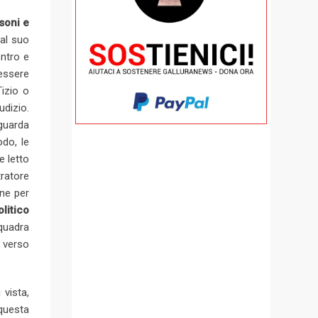
soni e
al suo
ontro e
essere
izio o
udizio.
 guarda
do, le
e letto
ratore
ne per
litico
squadra
 verso
 vista,
 questa