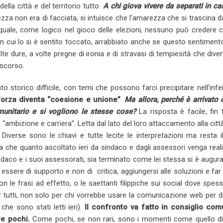
ella città e del territorio tutto.
A chi giova vivere da separati in ca
ezza non era di facciata, si intuisce che l’amarezza che si trascina 
 quale, come logico nel gioco delle elezioni, nessuno può credere 
in cui lo si è sentito toccato, arrabbiato anche se questo sentiment
e dure, a volte pregne di ironia e di stravasi di tempiesità che diver
iscorso.
 storico difficile, con temi che possono farci precipitare nell’inf
forza diventa “coesione e unione”
.
Ma allora, perché è arrivato
unitario e si vogliono le stesse cose?
La risposta è facile, fin
ambizione e carriera”. Letta dal lato del loro attaccamento alla città
iverse sono le chiavi e tutte lecite le interpretazioni ma resta i
a che quanto ascoltato ieri da sindaco e dagli assessori venga real
indaco e i suoi assessorati, sia terminato come lei stessa si è augura
essere di supporto e non di critica, aggiungersi alle soluzioni e far
le frasi ad effetto, o le saettanti filippiche sui social dove spess
r tutti, non solo per chi vorrebbe usare la comunicazione web per d
che sono stati letti ieri).
Il confronto va fatto in consiglio com
e pochi.
Come pochi, se non rari, sono i momenti come quello di e