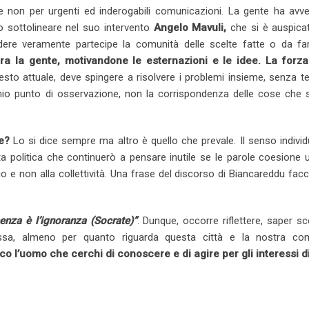
on per urgenti ed inderogabili comunicazioni. La gente ha avvert
to sottolineare nel suo intervento
Angelo Mavuli,
che si è auspicat
ere veramente partecipe la comunità delle scelte fatte o da fa
tra la gente, motivandone le esternazioni e le idee.
La forza
to attuale, deve spingere a risolvere i problemi insieme, senza te
io punto di osservazione, non la corrispondenza delle cose che 
e?
Lo si dice sempre ma altro è quello che prevale. Il senso individ
ta politica che continuerò a pensare inutile se le parole coesione 
uo e non alla collettività. Una frase del discorso di Biancareddu fac
enza è l’ignoranza (Socrate)”
. Dunque, occorre riflettere, saper sc
sa, almeno per quanto riguarda questa città e la nostra com
co l’uomo che cerchi di conoscere e di agire per gli interessi di 