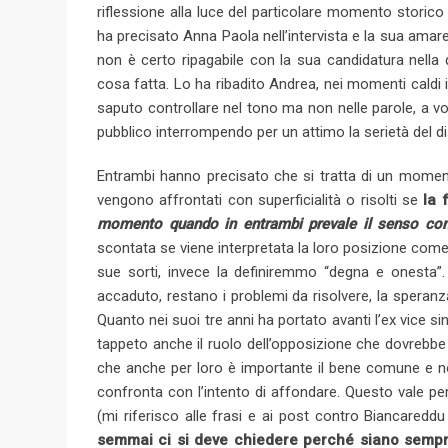
riflessione alla luce del particolare momento storico d
ha precisato Anna Paola nell’intervista e la sua amar
non è certo ripagabile con la sua candidatura nella
cosa fatta. Lo ha ribadito Andrea, nei momenti caldi 
saputo controllare nel tono ma non nelle parole, a volt
pubblico interrompendo per un attimo la serietà del d
Entrambi hanno precisato che si tratta di un momento
vengono affrontati con superficialità o risolti se
la 
momento quando in entrambi prevale il senso com
scontata se viene interpretata la loro posizione come “
sue sorti, invece la definiremmo “degna e onesta”. D
accaduto, restano i problemi da risolvere, la speranz
Quanto nei suoi tre anni ha portato avanti l’ex vice s
tappeto anche il ruolo dell’opposizione che dovrebbe 
che anche per loro è importante il bene comune e non 
confronta con l’intento di affondare. Questo vale pe
(mi riferisco alle frasi e ai post contro Biancareddu 
semmai ci si deve chiedere perché siano sempr