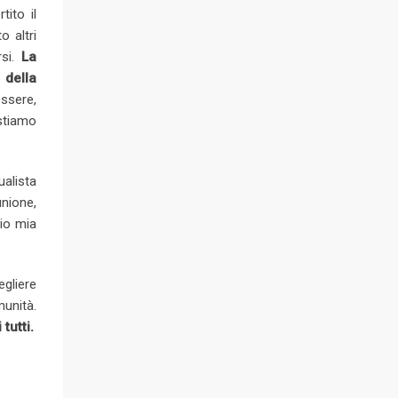
ito il
o altri
rsi.
La
 della
ssere,
stiamo
ualista
unione,
cio mia
egliere
unità.
tutti.