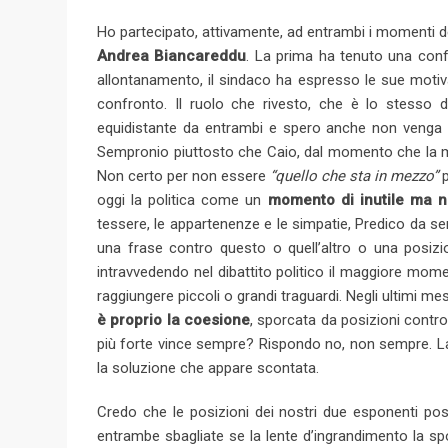
l
Ho partecipato, attivamente, ad entrambi i momenti de
e
Andrea Biancareddu
. La prima ha tenuto una conf
+
allontanamento, il sindaco ha espresso le sue motiva
confronto. Il ruolo che rivesto, che è lo stesso d
equidistante da entrambi e spero anche non venga s
Sempronio piuttosto che Caio, dal momento che la mia 
Non certo per non essere
“quello che sta in mezzo”
p
oggi la politica come un
momento di inutile ma n
tessere, le appartenenze e le simpatie, Predico da s
una frase contro questo o quell’altro o una posizi
intravvedendo nel dibattito politico il maggiore m
raggiungere piccoli o grandi traguardi. Negli ultimi m
è proprio la coesione
, sporcata da posizioni contro
più forte vince sempre? Rispondo no, non sempre. 
la soluzione che appare scontata.
Credo che le posizioni dei nostri due esponenti pos
entrambe sbagliate se la lente d’ingrandimento la sp