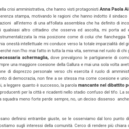
e
b
l
e
i
e
t
lla crisi amministrativa, che hanno visti protagonisti
Anna Paola Ai
d
l
r
r
t
v
erenza stampa, motivando le ragioni che hanno indotto il sindaco 
I
e
e
i
zioni all’interno di una affollata assemblea che ha definito di inc
n
U
s
a
i qualsiasi altro cittadino che osserva ed ascolta, mi porta ad 
p
t
E
trumentalizzata la mia posizione come di colui che fiancheggia T
o
m
onestà intellettuale mi conduce verso la totale imparzialità del gi
n
a
erché non l’ho mai fatto in tutta la mia vita, semmai nel ruolo di chi
i
ecessaria schermaglia,
dove prevalgono le partigianerie di como
l
empre una maggiore coesione della Gallura e mai una sola volta avet
one di disprezzo personale verso chi esercita il ruolo di amminist
omento di democrazia, non fine a se stessa ma come coesione e unio
esi, a leggere quanto è successo, la parola
mancante nel dibattito po
producenti per la città e ricadenti nello stadio confuso del tifo. La 
La squadra meno forte perde sempre, no, un deciso dissenso anche
sano definirsi entrambe giuste, se le osserviamo dal loro punto di
ostiamo sugli interessi della comunità. Cerco di rendere più chiara