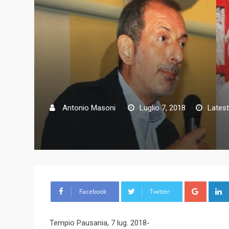
Antonio Masoni
Luglio 7, 2018
Latest
G
Facebook
Twitter
o
o
Tempio Pausania, 7 lug. 2018-
g