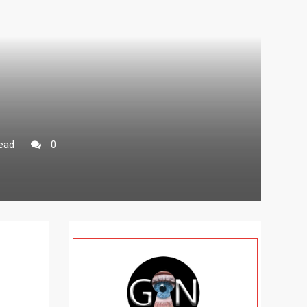
ead
0