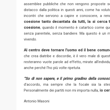
assemblee pubbliche che non vengono proposte se n
distacco dalla politica in questi anni, come ha volu
incontri che servono a capire e conoscere, a rend
coesione tanto decantata da tutti, la si cerca 
coesione
, quando il momento è catartico come ques
senza parentele, senza bandiere. Ma questo è un m
vivendo.
Al centro deve tornare l’uomo ed il bene comun
che crea diatribe e discordie, è il vero male di ques
resteranno vuote parole ad effetto, mirate all’individ
anche perché l’ho più volte ripetuta.
“So di non sapere, e il primo gradino della conosc
d’accordo, ma sempre che la focale sia la stes
Personalmente dei partiti non mi importa nulla,
io cer
Antonio Masoni