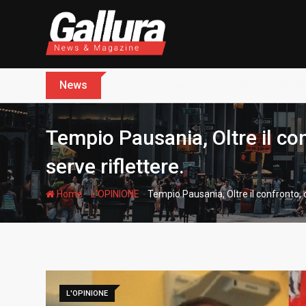
S
k
i
p
t
News
Dopo sette anni arriva l’assoluz
o
c
o
Tempio Pausania, Oltre il conf
n
t
serve riflettere.
e
n
-
-
Home
L'OPINIONE
Tempio Pausania, Oltre il confronto, ol
t
L'OPINIONE